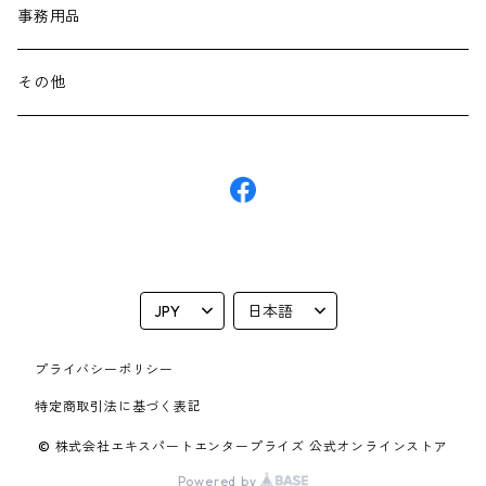
ディスプレイ
スイッチングハブ
AElock
事務用品
中古品
サーバー
その他
IToU
その他
パーツ・拡張カード
プライバシーポリシー
特定商取引法に基づく表記
© 株式会社エキスパートエンタープライズ 公式オンラインストア
Powered by