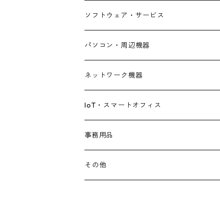
ソフトウェア・サービス
パソコン・周辺機器
デスクトップパソコン
ネットワーク機器
ノートパソコン
ルーター・アクセスポイント
IoT・スマートオフィス
ディスプレイ
スイッチングハブ
AElock
事務用品
中古品
サーバー
その他
IToU
その他
パーツ・拡張カード