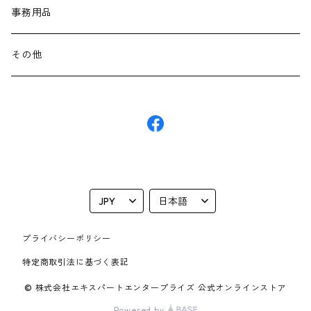
ディスプレイ
スイッチングハブ
AElock
事務用品
中古品
サーバー
その他
IToU
その他
パーツ・拡張カード
プライバシーポリシー
特定商取引法に基づく表記
© 株式会社エキスパートエンタープライズ 公式オンラインストア
Powered by