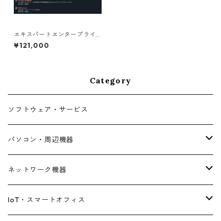
エキスパートエンタープライ
ズサブスクリプションライセ
¥121,000
ンス 1年 法人（過去3年平均年
商1億以下）
Category
ソフトウェア・サービス
パソコン・周辺機器
デスクトップパソコン
ネットワーク機器
ノートパソコン
ルーター・アクセスポイント
IoT・スマートオフィス