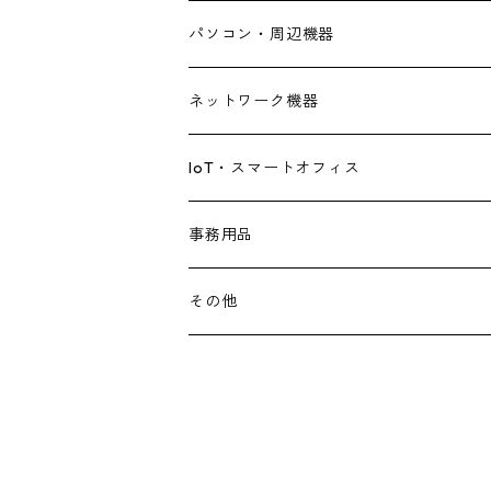
パソコン・周辺機器
デスクトップパソコン
ネットワーク機器
ノートパソコン
ルーター・アクセスポイント
IoT・スマートオフィス
ディスプレイ
スイッチングハブ
AElock
事務用品
中古品
サーバー
その他
IToU
その他
パーツ・拡張カード