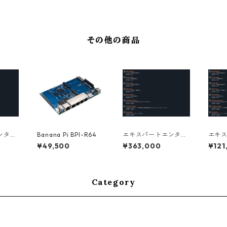
クリプ
 1年
平均年
その他の商品
ンター
Banana Pi BPI-R64
エキスパートエンター
エキ
クリプ
プライズサブスクリプ
プラ
¥49,500
¥363,000
¥121
 1年
ションライセンス 1年
ション
法人（過去3年平均年
法人（
商3億以下）
商1億
Category