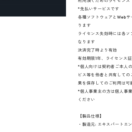
利用頂くためのライセンス
*先払いサービスです
各種ソフトウェアとWeb
ります
ライセンス失効時には各ソ
なります
決済完了時より有効
有効期限1年、ライセンス証
*個人向けは契約者ご本人の
ビス等を他者と共有しての
果を保存してのご利用は可
*個人事業主の方は個人事
ください
【製品仕様】
・製造元: エキスパートエ